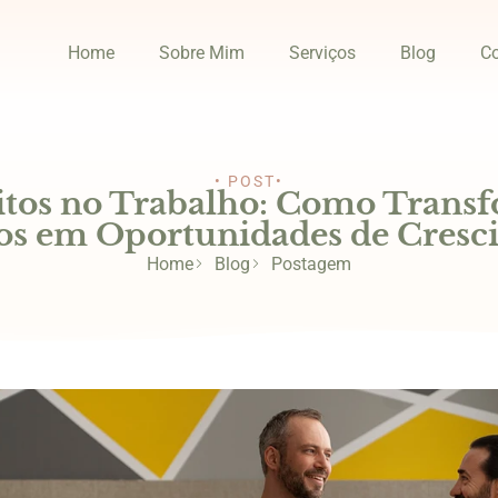
Home
Sobre Mim
Serviços
Blog
Co
• POST•
itos no Trabalho: Como Trans
os em Oportunidades de Cres
Home
Blog
Postagem