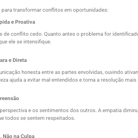
 para transformar conflitos em oportunidades:
ápida e Proativa
 de conflito cedo. Quanto antes o problema for identificado
ue ele se intensifique.
ara e Direta
icação honesta entre as partes envolvidas, ouvindo ativ
reza ajuda a evitar mal-entendidos e torna a resolução mais 
preensão
perspectiva e os sentimentos dos outros. A empatia diminui
e todos se sentem respeitados.
o, Não na Culpa