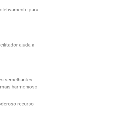
coletivamente para
ilitador ajuda a
ões semelhantes.
o mais harmonioso.
oderoso recurso