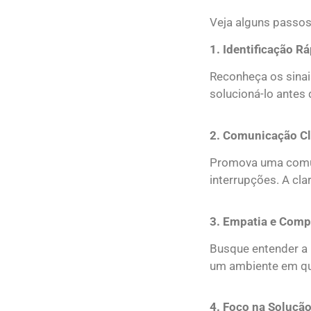
Veja alguns passos
1.⁠ ⁠Identificação R
Reconheça os sinais
solucioná-lo antes q
2.⁠ ⁠Comunicação Cl
Promova uma comun
interrupções. A cla
3.⁠ ⁠Empatia e Com
Busque entender a 
um ambiente em qu
4.⁠ ⁠Foco na Soluçã