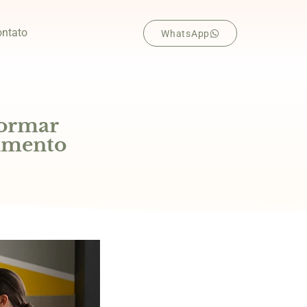
ntato
WhatsApp
formar
cimento